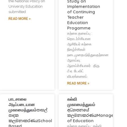
Study on
the National Policy on
Implementation
Universty Education
of Continuing
submitted
Teacher
READ MORE »
Education
Progamme
கற்கை தலைப்பு :
தொடர்ச்சியான
ஆசிரியர் கற்கை
நிகழ்ச்சிகள்
நடைமுறைபடுத்துவதற்கான
ஆராய்வு.
ஆராய்ச்சியாலர் : திரு.
பீ.ஏ. டேவிட்
விபரங்களைப்
READ MORE »
பாடசாலை
கல்வி
அடிப்படையான
முகாமைத்துவம்
முகாமைத்துவம்පාසල්
අධ්‍යාපනයේ
පාදක
කලමනාකරණයManagement
කලමනාකරණයSchool
of Education
Based
கற்கை தலைப்பு : கல்வி