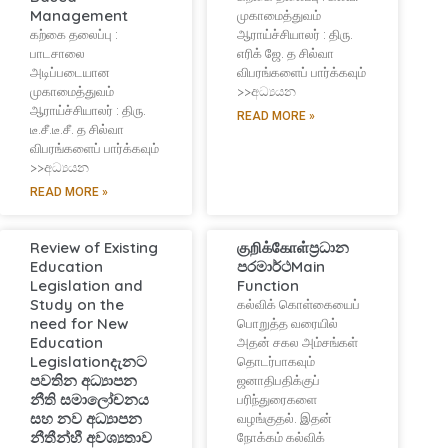
Management
முகாமைத்துவம்
கற்கை தலைப்பு :
ஆராய்ச்சியாலர் : திரு.
பாடசாலை
எரிக் ஜே. த சில்வா
அடிப்படையான
விபரங்களைப் பார்க்கவும்
முகாமைத்துவம்
>>අධ්‍යයන
ஆராய்ச்சியாலர் : திரு.
READ MORE »
டீ.சீ.டீ.சீ. த சில்வா
விபரங்களைப் பார்க்கவும்
>>අධ්‍යයන
READ MORE »
Review of Existing
குறிக்கோள்ප්‍රධාන
Education
පරමාර්ථMain
Legislation and
Function
Study on the
கல்விக் கொள்கையைப்
need for New
பொறுத்த வரையில்
Education
அதன் சகல அம்சங்கள்
Legislationදැනට
தொடர்பாகவும்
පවතින අධ්‍යාපන
ஜனாதிபதிக்குப்
නීති සමාලෝචනය
பரிந்துரைகளை
සහ නව අධ්‍යාපන
வழங்குதல். இதன்
නීතීන්හී අවශ්‍යතාව
நோக்கம் கல்விக்