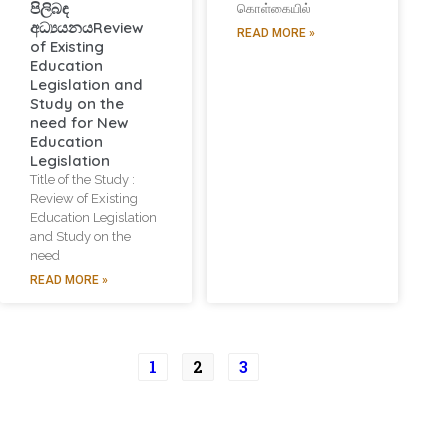
පිලිබඳ
கொள்கையில்
අධ්‍යයනයReview
READ MORE »
of Existing
Education
Legislation and
Study on the
need for New
Education
Legislation
Title of the Study :
Review of Existing
Education Legislation
and Study on the
need
READ MORE »
1
2
3