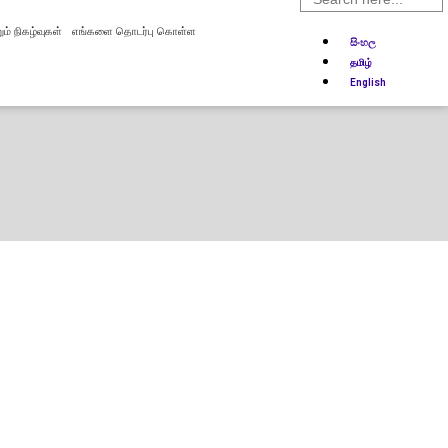
for:
ும் நிகழ்வுகள்
எங்களை தொடர்பு கொள்ள
සිංහල
தமிழ்
English