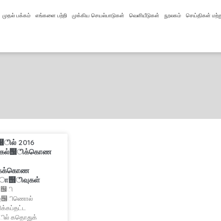
முதல் பக்கம்
எங்களை பற்றி
முக்கிய செயல்பாடுகள்
வெளியீடுகள்
நூலகம்
செய்திகள் மற்ற
ில் 2016
் கல்஬ிக்கொண
கக்கொண
ொ஫ிவுகள்
ல்஬ி
ழு஬ிணொல்
கப்தட்ட
ல் கதொதுக்