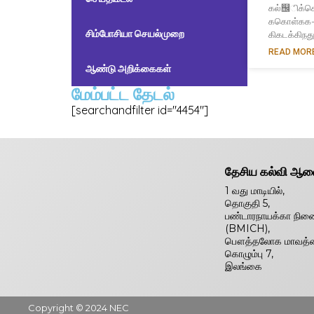
கல்஬ிக்
ககொள்கக-
சிம்போசியா செயல்முறை
கிகடக்கிநத
READ MORE
ஆண்டு அறிக்கைகள்
மேம்பட்ட தேடல்
[searchandfilter id="4454"]
தேசிய கல்வி ஆ
1 வது மாடியில்,
தொகுதி 5,
பண்டாரநாயக்கா நினை
(BMICH),
பௌத்தலோக மாவத்
கொழும்பு 7,
இலங்கை
Copyright © 2024 NEC