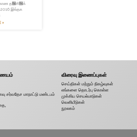
கொண த஡சி஦க்
2016 இங்தக
ு
 »
ணையம்
விரைவு இணைப்புகள்
செய்திகள் மற்றும் நிகழ்வுகள்
எங்களை தொடர்பு கொள்ள
வு சர்வதேச மாநாட்டு மண்டபம்
முக்கிய செயல்பாடுகள்
வெளியீடுகள்
தை,
நூலகம்