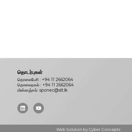
தொடர்புகள்
தொலைபேசி : +94 11 2662064
தொலைநகல் : +94 11 2662064
மின்னஞ்சல்: sponec@slt.lk
Web Solution by Cyber Concepts