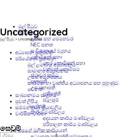
මුල් පිටුව
Uncategorized
අපි ගැන
දැක්ම සහ මෙහෙවර
මුල් පිටුව
>
Uncategorized
NEC පනත
සංවිධානයේ ව්‍යුහය
අධ්‍යාපන ප්‍රතිපත්ති
කොමිෂන් සභා
පර්යේෂණ ප්‍රකාශන
පෙර කොමිෂන් සභා
මුල් ළමාවිය අධ්‍යාපනය
වත්මන් කොමිසම
සාමාන්‍ය අධ්‍යාපනය
ස්ථාවර කමිටු
උසස් අධ්‍යාපනය
සභාපති
කාර්මික හා වෘත්තීය අධ්‍යාපනය සහ පුහුණුව
උප සභාපති
වෙනත්
ප්‍රතිපත්ති
සංඛ්‍යානමය සංග්‍රහය
සැලසුම්
පුවත් ලිපිය
ලේකම්
සම්මන්ත්‍රණ ක්‍රියාවලිය
කාර්ය මණ්ඩලය
වාර්ෂික වාර්තා
අද්‍යයන කාර්ය මණ්ඩලය
පරිපාලන කාර්ය මණ්ඩලය
සෙවුම්
අපගේ මූලික කාර්යයන්
අධ්‍යාපන ප්‍රතිපත්ති සම්පාදනය