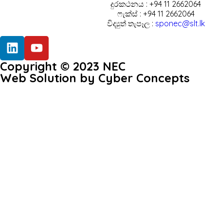
දුරකථනය : +94 11 2662064
ෆැක්ස් : +94 11 2662064
විද්‍යුත් තැපෑල :
sponec@slt.lk
Copyright © 2023 NEC
Web Solution by Cyber Concepts