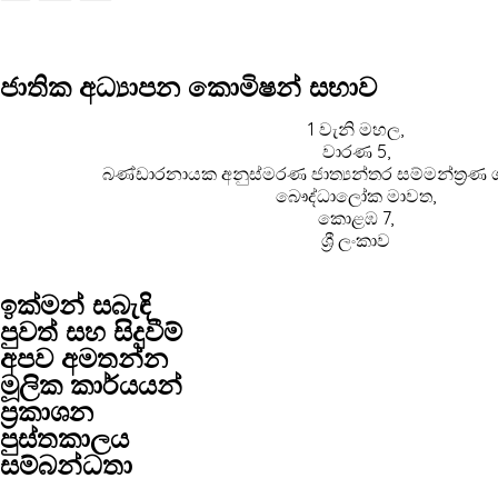
ජාතික අධ්‍යාපන කොමිෂන් සභාව
1 වැනි මහල,
වාරණ 5,
බණ්ඩාරනායක අනුස්මරණ ජාත්‍යන්තර සම්මන්ත්‍රණ 
බෞද්ධාලෝක මාවත,
කොළඹ 7,
ශ්‍රී ලංකාව
ඉක්මන් සබැඳි
පුවත් සහ සිදුවීම්
අපව අමතන්න
මූලික කාර්යයන්
ප්‍රකාශන
පුස්තකාලය
සම්බන්ධතා