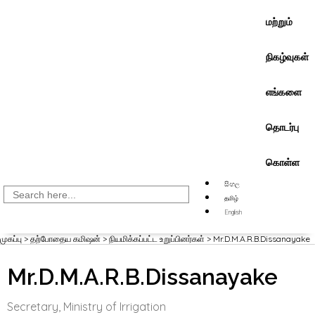
மற்றும்
நிகழ்வுகள்
எங்களை
தொடர்பு
கொள்ள
සිංහල
Search
for:
தமிழ்
English
முகப்பு
>
தற்போதைய கமிஷன்
>
நியமிக்கப்பட்ட உறுப்பினர்கள்
>
Mr.D.M.A.R.B.Dissanayake
Mr.D.M.A.R.B.Dissanayake
Secretary, Ministry of Irrigation