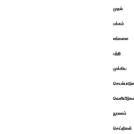
முதல்
பக்கம்
எங்களை
பற்றி
முக்கிய
செயல்பாடுக
வெளியீடுகள
நூலகம்
செய்திகள்