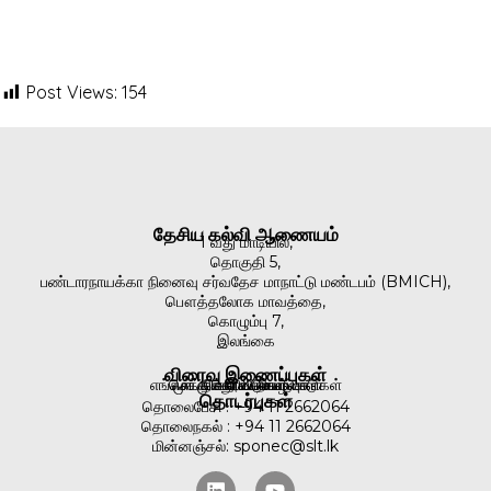
Post Views:
154
தேசிய கல்வி ஆணையம்
1 வது மாடியில்,
தொகுதி 5,
பண்டாரநாயக்கா நினைவு சர்வதேச மாநாட்டு மண்டபம் (BMICH),
பௌத்தலோக மாவத்தை,
கொழும்பு 7,
இலங்கை
விரைவு இணைப்புகள்
எங்கள் முக்கிய செயல்பாடுகள்
செய்திகள் & நிகழ்வுகள்
முக்கிய செயல்பாடுகள்
வெளியீடுகள்
நூலகம்
தொடர்புகள்
தொலைபேசி : +94 11 2662064
தொலைநகல் : +94 11 2662064
மின்னஞ்சல்: sponec@slt.lk