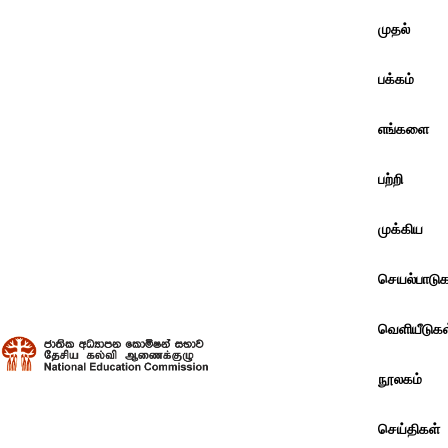
முதல்
பக்கம்
எங்களை
பற்றி
முக்கிய
செயல்பாடுக
வெளியீடுகள
நூலகம்
செய்திகள்