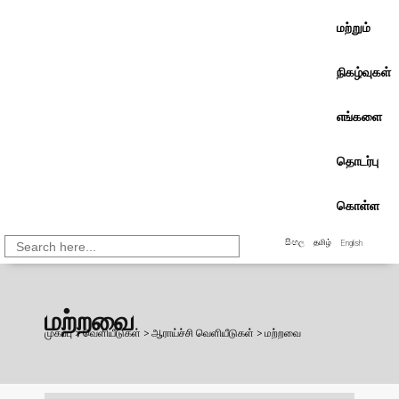
மற்றும்
நிகழ்வுகள்
எங்களை
தொடர்பு
கொள்ள
Search
සිංහල
தமிழ்
English
for:
மற்றவை
முகப்பு
>
வெளியீடுகள்
>
ஆராய்ச்சி வெளியீடுகள்
>
மற்றவை