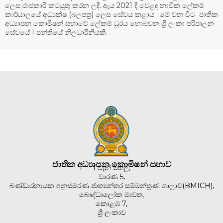
ලෙස රාජකාරි කටයුතු කරන ලදී. ඇය 2021 දී වෙළඳ නාවික ලේකම්
කාර්යාලයේ අධ්‍යක්ෂ (බලපත්‍ර) ලෙස සේවය කළාය. මේ වන විට ජාතික
අධ්‍යාපන කොමිෂන් සභාවේ ලේකම් ධූරය හොබවන ශ්‍රී ලංකා පරිපාලන
සේවයේ I පන්තියේ නිලධාරිනියකි.
ජාතික අධ්‍යාපන කොමිෂන් සභාව
1 වැනි මහල,
වාරණ 5,
බණ්ඩාරනායක අනුස්මරණ ජාත්‍යන්තර සම්මන්ත්‍රණ ශාලාව(BMICH),
බෞද්ධාලෝක මාවත,
කොළඹ 7,
ශ්‍රී ලංකාව