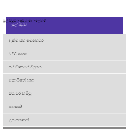
මුල් පිටුව
>
අපි ගැන
>
ලේකම්
මුල් පිටුව
අපි ගැන
දැක්ම සහ මෙහෙවර
NEC පනත
අපගේ මූලික කාර්යයන්
සංවිධානයේ ව්‍යුහය
ප්‍රකාශන
කොමිෂන් සභා
පුස්තකාලය
ස්ථාවර කමිටු
පුවත් සහ සිදුවීම්
සභාපති
අපව අමතන්න
උප සභාපති
Search