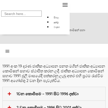
Search
for:
සිංහල
தமிழ்
පෙර කොමිෂන් සභා
English
මුල් පිටුව
>
අපි ගැන
>
කොමිෂන් සභා
>
පෙර කොමිෂන් සභා
1991 අංක 19 දරණ ජාතික අධ්‍යාපන පනත මගින් ජාතික අධ්‍යාපන
කොමිෂන් සභාව ස්ථාපිත කරන ලදී. ජාතික අධ්‍යාපන කොමිෂන්
සභාව 1991 ජුලී මාසයේදී පත්කරනු ලැබූ අතර එහි ප්‍රථම රැස්වීම
1991 අගෝස්තු 2 වන දින පැවැත්වීය.
1වන කොමිසම – 1991 සිට 1996 දක්වා
2 වන කොමිසම – 1996 සිට 2001 දක්වා