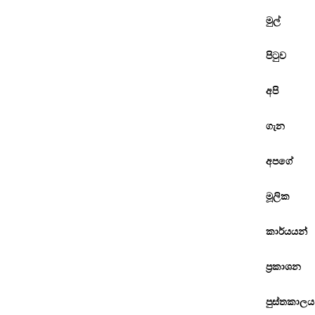
මුල්
පිටුව
අපි
ගැන
අපගේ
මූලික
කාර්යයන්
ප්‍රකාශන
පුස්තකාලය