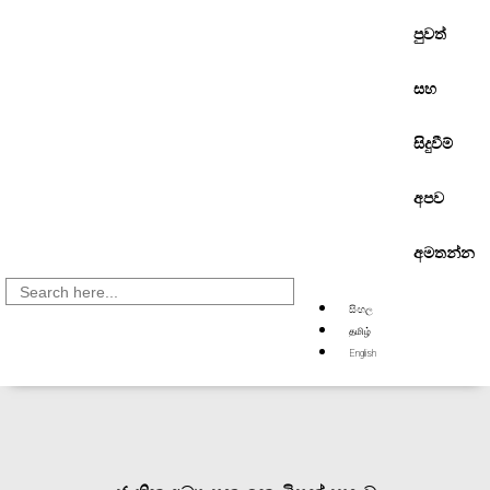
පුවත්
සහ
සිදුවීම්
අපව
අමතන්න
Search
for:
සිංහල
தமிழ்
English