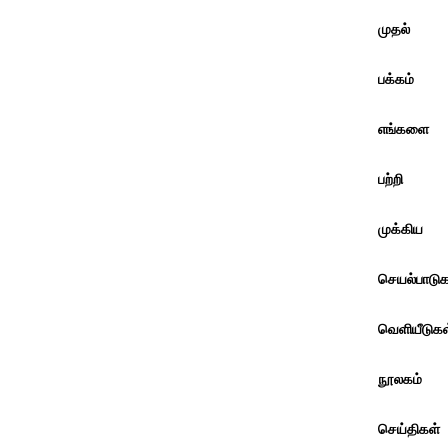
முதல்
பக்கம்
எங்களை
பற்றி
முக்கிய
செயல்பாடுக
வெளியீடுகள
நூலகம்
செய்திகள்