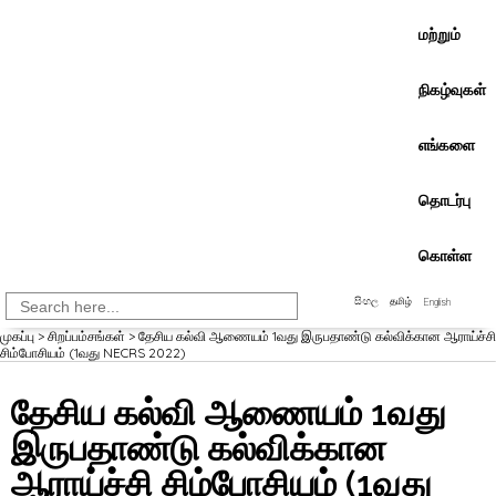
மற்றும்
நிகழ்வுகள்
எங்களை
தொடர்பு
கொள்ள
Search
සිංහල
தமிழ்
English
for:
முகப்பு
>
சிறப்பம்சங்கள்
>
தேசிய கல்வி ஆணையம் 1வது இருபதாண்டு கல்விக்கான ஆராய்ச்சி
சிம்போசியம் (1வது NECRS 2022)
தேசிய கல்வி ஆணையம் 1வது
இருபதாண்டு கல்விக்கான
ஆராய்ச்சி சிம்போசியம் (1வது