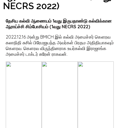
NECRS 2022)
தேசிய கல்வி ஆணையம்
1
வது இருபதாண்டு கல்விக்கான
ஆராய்ச்சி சிம்போசியம் (
1
வது
NECRS
2022)
2022.12.16 அன்று BMICH இல் கல்வி அமைச்சர் கௌரவ
கலாநிதி சுசில் பிரேமஜயந்த அவர்கள் பிரதம அதிதியாகவும்
கௌரவ. கௌரவ விருந்தினராக உயர்கல்வி இராஜாங்க
அமைச்சர் டாக்டர் சுரேன் ராகவன்.