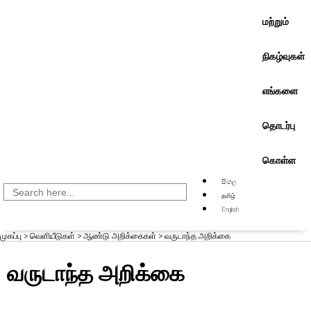
மற்றும்
நிகழ்வுகள்
எங்களை
தொடர்பு
கொள்ள
සිංහල
Search
for:
தமிழ்
English
முகப்பு
>
வெளியீடுகள்
>
ஆண்டு அறிக்கைகள்
>
வருடாந்த அறிக்கை
வருடாந்த அறிக்கை