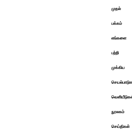
முதல்
பக்கம்
எங்களை
பற்றி
முக்கிய
செயல்பாடுக
வெளியீடுகள
நூலகம்
செய்திகள்