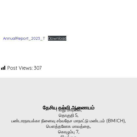
AnnualReport_2023_T
Download
Post Views:
307
தேசிய கல்வி ஆணையம்
1 வது மாடியில்,
தொகுதி 5,
பண்டாரநாயக்கா நினைவு சர்வதேச மாநாட்டு மண்டபம் (BMICH),
பௌத்தலோக மாவத்தை,
கொழும்பு 7,