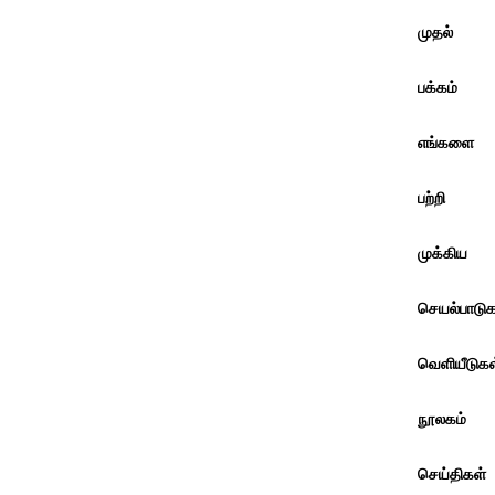
முதல்
பக்கம்
எங்களை
பற்றி
முக்கிய
செயல்பாடுக
வெளியீடுகள
நூலகம்
செய்திகள்