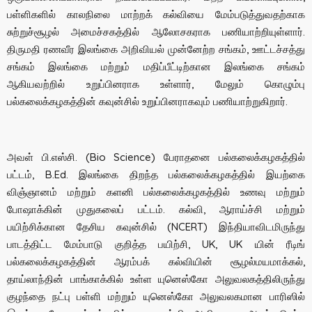
பள்ளிகளில் காலநிலை மாற்றக் கல்வியை மேம்படுத்துவதற்காக
சுற்றுச்சூழல் அமைச்சகத்தில் ஆலோசகராக பணியாற்றியுள்ளார்.
திருமதி ரணவீர இலங்கை அறிவியல் முன்னேற்ற சங்கம், ஊட்டச்சத்து
சங்கம் இலங்கை மற்றும் மதிப்பீட்டிற்கான இலங்கை சங்கம்
ஆகியவற்றில் உறுப்பினராக உள்ளார், மேலும் கொழும்பு
பல்கலைக்கழகத்தின் கவுன்சில் உறுப்பினராகவும் பணியாற்றுகிறார்.
அவள் பி.எஸ்சி. (Bio Science) பேராதனை பல்கலைக்கழகத்தில்
பட்டம், B.Ed. இலங்கை திறந்த பல்கலைக்கழகத்தில் இயற்கை
விஞ்ஞானம் மற்றும் களனி பல்கலைக்கழகத்தில் உணவு மற்றும்
போஷாக்கின் முதுகலைப் பட்டம். கல்வி, ஆராய்ச்சி மற்றும்
பயிற்சிக்கான தேசிய கவுன்சில் (NCERT) இந்தியாவிடமிருந்து
பாடத்திட்ட மேம்பாடு குறித்த பயிற்சி, UK, UK யின் ரீடிங்
பல்கலைக்கழகத்தின் ஆரம்பக் கல்வியின் சூழல்மயமாக்கல்,
தாய்லாந்தின் பாங்காக்கில் உள்ள யுனெஸ்கோ அலுவலகத்திலிருந்து
குழந்தை நட்பு பள்ளி மற்றும் யுனெஸ்கோ அலுவலகமான பாரிஸில்