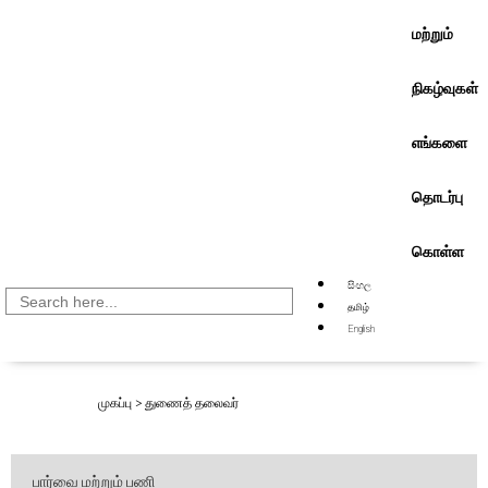
மற்றும்
நிகழ்வுகள்
எங்களை
தொடர்பு
கொள்ள
සිංහල
Search
for:
தமிழ்
English
முகப்பு
>
துணைத் தலைவர்
பார்வை மற்றும் பணி