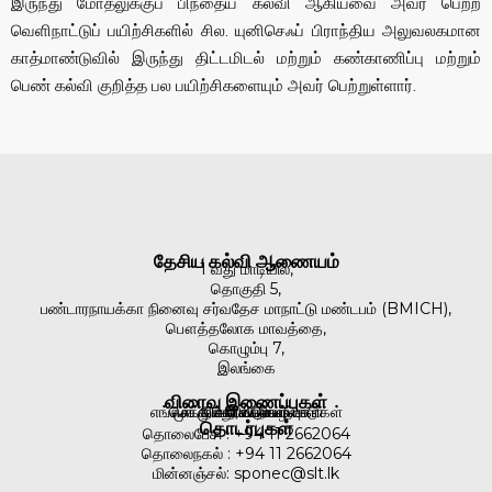
இருந்து மோதலுக்குப் பிந்தைய கல்வி ஆகியவை அவர் பெற்ற
வெளிநாட்டுப் பயிற்சிகளில் சில. யுனிசெஃப் பிராந்திய அலுவலகமான
காத்மாண்டுவில் இருந்து திட்டமிடல் மற்றும் கண்காணிப்பு மற்றும்
பெண் கல்வி குறித்த பல பயிற்சிகளையும் அவர் பெற்றுள்ளார்.
தேசிய கல்வி ஆணையம்
1 வது மாடியில்,
தொகுதி 5,
பண்டாரநாயக்கா நினைவு சர்வதேச மாநாட்டு மண்டபம் (BMICH),
பௌத்தலோக மாவத்தை,
கொழும்பு 7,
இலங்கை
விரைவு இணைப்புகள்
எங்கள் முக்கிய செயல்பாடுகள்
செய்திகள் & நிகழ்வுகள்
முக்கிய செயல்பாடுகள்
வெளியீடுகள்
நூலகம்
தொடர்புகள்
தொலைபேசி : +94 11 2662064
தொலைநகல் : +94 11 2662064
மின்னஞ்சல்: sponec@slt.lk