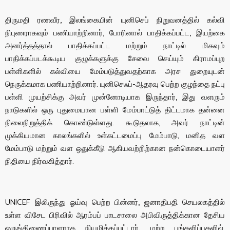
திருமதி ரணவீர, இலங்கையின் யுனிசெப் நிறுவனத்தில் கல்வி
நிபுணராகவும் பணியாற்றினார், போரினால் பாதிக்கப்பட்ட, இயற்கை
அனர்த்தத்தால் பாதிக்கப்பட்ட மற்றும் நாட்டில் மிகவும்
பாதிக்கப்படக்கூடிய குழுக்களுக்கு சேவை செய்யும் கிராமப்புற
பள்ளிகளில் கல்வியை மேம்படுத்துவதற்காக அரச துறையுடன்
நெருக்கமாக பணியாற்றினார். யுனிசெஃப்-ஆதரவு பெற்ற குழந்தை நட்பு
பள்ளி முயற்சிக்கு அவர் முன்னோடியாக இருந்தார், இது வளரும்
நாடுகளில் ஒரு புதுமையான பள்ளி மேம்பாட்டுத் திட்டமாக தன்னை
நிலைநிறுத்திக் கொண்டுள்ளது. கூடுதலாக, அவர் நாட்டின்
முக்கியமான காலங்களில் உள்கட்டமைப்பு மேம்பாடு, மனித வள
மேம்பாடு மற்றும் வள ஒதுக்கீடு ஆகியவற்றிற்கான நன்கொடையாளர்
நிதியை நிர்வகித்தார்.
UNICEF இலிருந்து ஓய்வு பெற்ற பின்னர், ஜனாதிபதி செயலகத்தில்
உள்ள விசேட பிரிவில் ஆரம்பப் பாடசாலை அபிவிருத்திக்கான தேசிய
ஒருங்கிணைப்பாளராக நியமிக்கப்பட்டார். மற்ற பங்களிப்புகளில்,